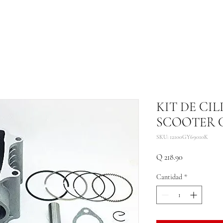
KIT DE CI
SCOOTER G
SKU: 12100GY69010K
Precio
Q 218.90
Cantidad
*