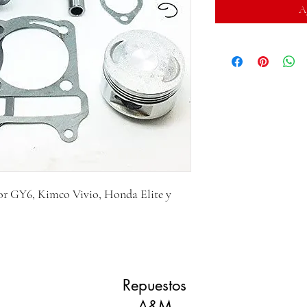
Ag
or GY6, Kimco Vivio, Honda Elite y
Repuestos
A&M